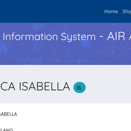
Home
Sfo
- AIR
h Information System
CA ISABELLA
ISABELLA
 MILANO