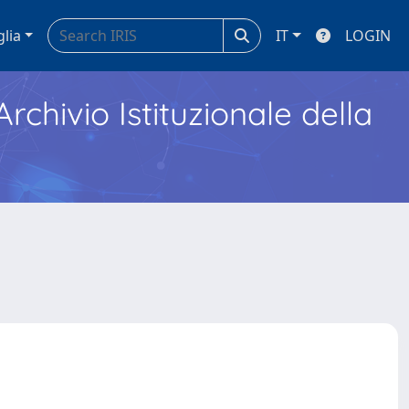
glia
IT
LOGIN
Archivio Istituzionale della