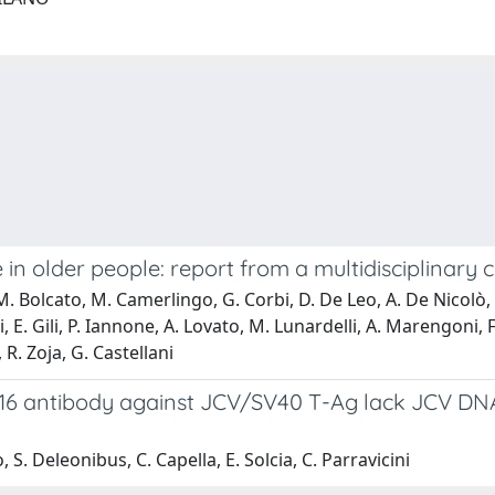
n older people: report from a multidisciplinary
i, M. Bolcato, M. Camerlingo, G. Corbi, D. De Leo, A. De Nicolò, 
niti, E. Gili, P. Iannone, A. Lovato, M. Lunardelli, A. Marengoni,
 R. Zoja, G. Castellani
b416 antibody against JCV/SV40 T-Ag lack JCV DNA
, S. Deleonibus, C. Capella, E. Solcia, C. Parravicini