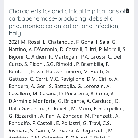
Characteristics and clinical implications of
carbapenemase-producing klebsiella
pneumoniae colonization and infection,
Italy
2021 M. Rossi, L. Chatenoud, F. Gona, I. Sala, G.
Nattino, A. D'Antonio, D. Castelli, T. Itri, P. Morelli, S.
Bigoni, C. Aldieri, R. Martegani, P.A. Grossi, C. Del
Curto, S. Piconi, S.G. Rimoldi, P. Brambilla, P.
Bonfanti, E. van Hauwermeiren, M. Puoti, G.
Gattuso, C. Cerri, M.C. Raviglione, D.M. Cirillo, A.
Bandera, A. Gori, S. Battaglia, G. Lorenzin, A.
Cavallero, M. Casana, D. Pocaterra, A. Cona, A.
D'Arminio Monforte, G. Brigante, A. Carducci, D.
Dalla Gasperina, C. Rovelli, M. Moro, P. Scarpellini,
G. Rizzardini, A. Pan, A. Zoncada, M. Franzetti, A.
Pandolfo, F. Castelli, E. Pollastri, G. Travi, C.S.
Vismara, S. Garilli, M. Piazza, A. Regazzetti, M.
Arghittu, R.M. Colombo, P. Olivieri, F. Petri, F.