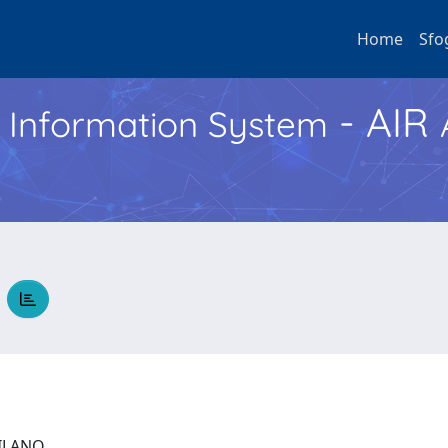
Home
Sfo
- AIR
h Information System
A
 MILANO