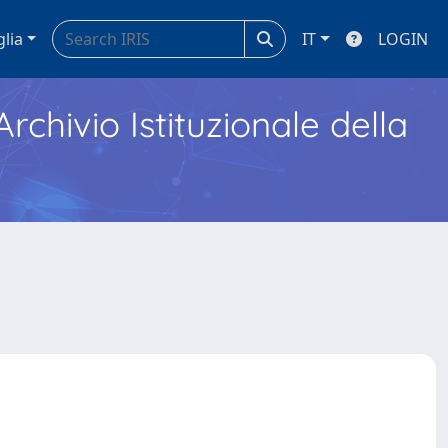
glia
IT
LOGIN
Archivio Istituzionale della