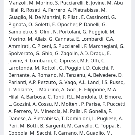
Manzoli, M. Morino, S. Pucciarelli, E. Jovine, M. Abu
Hilal, R. Rosati, A. Ferrero, A. Pietrabissa, M.
Guaglio, N. De Manzini, P. Pilati, E. Cassinotti, G.
Pignata, O. Goletti, E. Opocher, P. Danelli, G.
Sampietro, S. Olmi, N. Portolani, G. Poggioli, M.
Morino, M. Allaix, G. Cannata, E. Lombardi, C.A.
Ammirati, C. Piceni, S. Pucciarelli, F. Marchegiani, G.
Spolverato, G. Ghio, G. Zagolin, A.D. Dragu, E.
Jovine, R. Lombardi, C. Cipressi, M.F. Offi, C.
Larotonda, M. Rottoli, G. Poggioli, D. Cuicchi, P.
Bernante, A. Romano, M. Tanzanu, A. Belvedere, D.
Parlanti, A.P. Pezzuto, G. Vago, A.L. Lanci, I.S. Russo,
T. Violante, L. Maurino, A. Gori, E. Filippone, M.A.
Hilal, A. Barbosa, C. Tonti, R.L. Mendola, U. Elmore,
L. Gozzini, A. Cossu, M. Molteni, P. Parise, F. Puccetti,
A. Ferrero, M. Mineccia, M. Palisi, F. Gonella, F.
Danese, A. Pietrabissa, T. Dominioni, L. Pugliese, A.
Peri, M. Botti, B. Sargenti, M. Carvello, C. Foppa, E.
Coppola, M. Sacchi, F. Carrano, M. Guaglio, M.