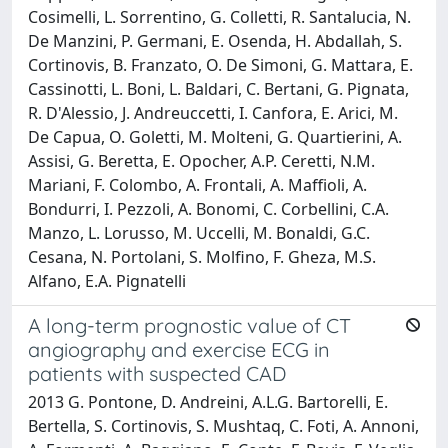
Cosimelli, L. Sorrentino, G. Colletti, R. Santalucia, N.
De Manzini, P. Germani, E. Osenda, H. Abdallah, S.
Cortinovis, B. Franzato, O. De Simoni, G. Mattara, E.
Cassinotti, L. Boni, L. Baldari, C. Bertani, G. Pignata,
R. D'Alessio, J. Andreuccetti, I. Canfora, E. Arici, M.
De Capua, O. Goletti, M. Molteni, G. Quartierini, A.
Assisi, G. Beretta, E. Opocher, A.P. Ceretti, N.M.
Mariani, F. Colombo, A. Frontali, A. Maffioli, A.
Bondurri, I. Pezzoli, A. Bonomi, C. Corbellini, C.A.
Manzo, L. Lorusso, M. Uccelli, M. Bonaldi, G.C.
Cesana, N. Portolani, S. Molfino, F. Gheza, M.S.
Alfano, E.A. Pignatelli
A long-term prognostic value of CT
angiography and exercise ECG in
patients with suspected CAD
2013 G. Pontone, D. Andreini, A.L.G. Bartorelli, E.
Bertella, S. Cortinovis, S. Mushtaq, C. Foti, A. Annoni,