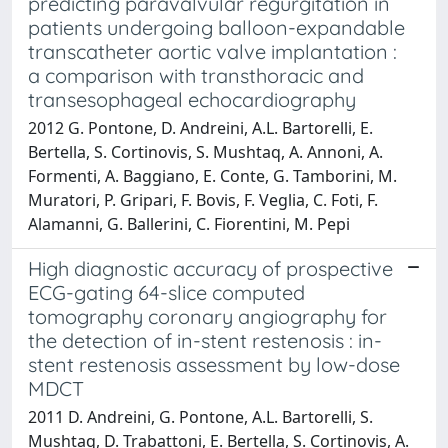
predicting paravalvular regurgitation in
patients undergoing balloon-expandable
transcatheter aortic valve implantation :
a comparison with transthoracic and
transesophageal echocardiography
2012 G. Pontone, D. Andreini, A.L. Bartorelli, E.
Bertella, S. Cortinovis, S. Mushtaq, A. Annoni, A.
Formenti, A. Baggiano, E. Conte, G. Tamborini, M.
Muratori, P. Gripari, F. Bovis, F. Veglia, C. Foti, F.
Alamanni, G. Ballerini, C. Fiorentini, M. Pepi
High diagnostic accuracy of prospective
ECG-gating 64-slice computed
tomography coronary angiography for
the detection of in-stent restenosis : in-
stent restenosis assessment by low-dose
MDCT
2011 D. Andreini, G. Pontone, A.L. Bartorelli, S.
Mushtaq, D. Trabattoni, E. Bertella, S. Cortinovis, A.