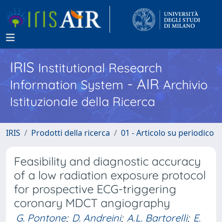
IRIS
Institutional Research
- AIR
Information System
Archivio
Istituzionale della Ricerca
IRIS
Prodotti della ricerca
01 - Articolo su periodico
Feasibility and diagnostic accuracy
of a low radiation exposure protocol
for prospective ECG-triggering
coronary MDCT angiography
G. Pontone
;
D. Andreini
;
A.L. Bartorelli
;
E.