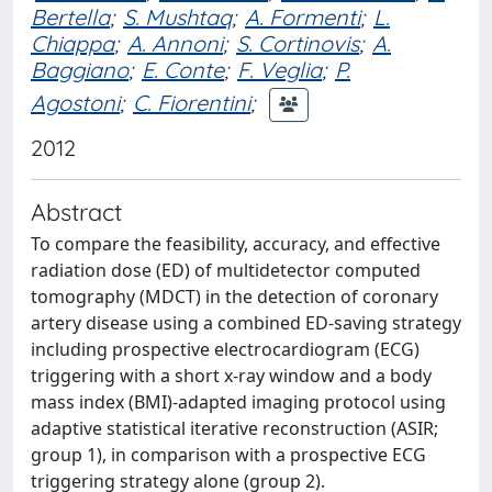
Bertella
;
S. Mushtaq
;
A. Formenti
;
L.
Chiappa
;
A. Annoni
;
S. Cortinovis
;
A.
Baggiano
;
E. Conte
;
F. Veglia
;
P.
Agostoni
;
C. Fiorentini
;
2012
Abstract
To compare the feasibility, accuracy, and effective
radiation dose (ED) of multidetector computed
tomography (MDCT) in the detection of coronary
artery disease using a combined ED-saving strategy
including prospective electrocardiogram (ECG)
triggering with a short x-ray window and a body
mass index (BMI)-adapted imaging protocol using
adaptive statistical iterative reconstruction (ASIR;
group 1), in comparison with a prospective ECG
triggering strategy alone (group 2).