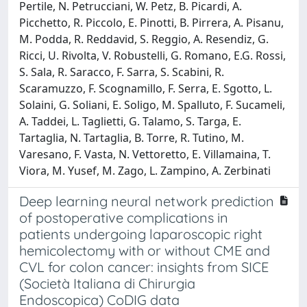
Pertile, N. Petrucciani, W. Petz, B. Picardi, A.
Picchetto, R. Piccolo, E. Pinotti, B. Pirrera, A. Pisanu,
M. Podda, R. Reddavid, S. Reggio, A. Resendiz, G.
Ricci, U. Rivolta, V. Robustelli, G. Romano, E.G. Rossi,
S. Sala, R. Saracco, F. Sarra, S. Scabini, R.
Scaramuzzo, F. Scognamillo, F. Serra, E. Sgotto, L.
Solaini, G. Soliani, E. Soligo, M. Spalluto, F. Sucameli,
A. Taddei, L. Taglietti, G. Talamo, S. Targa, E.
Tartaglia, N. Tartaglia, B. Torre, R. Tutino, M.
Varesano, F. Vasta, N. Vettoretto, E. Villamaina, T.
Viora, M. Yusef, M. Zago, L. Zampino, A. Zerbinati
Deep learning neural network prediction
of postoperative complications in
patients undergoing laparoscopic right
hemicolectomy with or without CME and
CVL for colon cancer: insights from SICE
(Società Italiana di Chirurgia
Endoscopica) CoDIG data