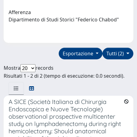
Afferenza
Dipartimento di Studi Storici "Federico Chabod"
Esportazione
Tutti (2)
Mostra
records
Risultati 1 - 2 di 2 (tempo di esecuzione: 0.0 secondi).
A SICE (Società Italiana di Chirurgia
Endoscopica e Nuove Tecnologie)
observational prospective multicenter
study on lymphadenectomy during right
hemicolectomy: Should anatomical