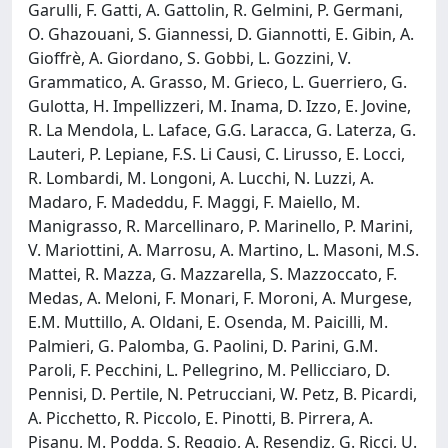
Garulli, F. Gatti, A. Gattolin, R. Gelmini, P. Germani,
O. Ghazouani, S. Giannessi, D. Giannotti, E. Gibin, A.
Gioffrè, A. Giordano, S. Gobbi, L. Gozzini, V.
Grammatico, A. Grasso, M. Grieco, L. Guerriero, G.
Gulotta, H. Impellizzeri, M. Inama, D. Izzo, E. Jovine,
R. La Mendola, L. Laface, G.G. Laracca, G. Laterza, G.
Lauteri, P. Lepiane, F.S. Li Causi, C. Lirusso, E. Locci,
R. Lombardi, M. Longoni, A. Lucchi, N. Luzzi, A.
Madaro, F. Madeddu, F. Maggi, F. Maiello, M.
Manigrasso, R. Marcellinaro, P. Marinello, P. Marini,
V. Mariottini, A. Marrosu, A. Martino, L. Masoni, M.S.
Mattei, R. Mazza, G. Mazzarella, S. Mazzoccato, F.
Medas, A. Meloni, F. Monari, F. Moroni, A. Murgese,
E.M. Muttillo, A. Oldani, E. Osenda, M. Paicilli, M.
Palmieri, G. Palomba, G. Paolini, D. Parini, G.M.
Paroli, F. Pecchini, L. Pellegrino, M. Pellicciaro, D.
Pennisi, D. Pertile, N. Petrucciani, W. Petz, B. Picardi,
A. Picchetto, R. Piccolo, E. Pinotti, B. Pirrera, A.
Pisanu, M. Podda, S. Reggio, A. Resendiz, G. Ricci, U.