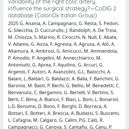
variability of the right colic artery
influence the surgical strategy?—CoDIG 2
database (ColonDx Italian Group)
2025 G. Anania, A. Campagnaro, G. Resta, S. Pedon,
G. Silecchia, D. Cuccurullo, J. Randolph, A. De Troia,
M. Chiozza, S. Marino, R. Cirocchi, N. Null, E. Abate,
V. Adamo, G. Aizza, F. Agresta, A. Agrusa, A. Alò, A.
Altamura, A. Ambrosi, G. Amicucci, M. Ammendola,
P. Amodio, P. Angelini, M. Annecchiarico, M.
Antoniutti, G. Aprea, F. Aquilino, G. Arcuri, G.
Argenio, F. Autori, A. Avanzolini, G.L. Baiocchi, A.
Balani, L. Baldari, G. Baldazzi, A. Balla, F. Banchini, G.
Baronio, M. Basti, P. Bechi, G. Bellio, M. Benedetti, C.
Benvenuto, C. Bergamini, G. Bertelli, V. Bertino, S.
Berti, C. Bima, A. Bianco, F. Blasi, L. Boni, L. Bonariol,
L.D. Bonomo, D. Bono, F. Borghi, D. Borreca, A.
Bottari, E. Botteri, A. Brescia, A. Budassi, S. Buscemi,
L. Cafagna, M. Calgaro, G. Calini, P.G. Calò, R.
Campagnacci, G. Canova, S. Cantafio, G. Canu, P.