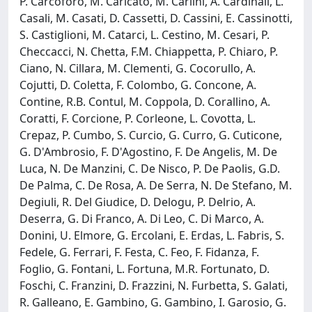
P. Carcoforo, M. Caricato, M. Carlini, A. Cardinali, L.
Casali, M. Casati, D. Cassetti, D. Cassini, E. Cassinotti,
S. Castiglioni, M. Catarci, L. Cestino, M. Cesari, P.
Checcacci, N. Chetta, F.M. Chiappetta, P. Chiaro, P.
Ciano, N. Cillara, M. Clementi, G. Cocorullo, A.
Cojutti, D. Coletta, F. Colombo, G. Concone, A.
Contine, R.B. Contul, M. Coppola, D. Corallino, A.
Coratti, F. Corcione, P. Corleone, L. Covotta, L.
Crepaz, P. Cumbo, S. Curcio, G. Curro, G. Cuticone,
G. D'Ambrosio, F. D'Agostino, F. De Angelis, M. De
Luca, N. De Manzini, C. De Nisco, P. De Paolis, G.D.
De Palma, C. De Rosa, A. De Serra, N. De Stefano, M.
Degiuli, R. Del Giudice, D. Delogu, P. Delrio, A.
Deserra, G. Di Franco, A. Di Leo, C. Di Marco, A.
Donini, U. Elmore, G. Ercolani, E. Erdas, L. Fabris, S.
Fedele, G. Ferrari, F. Festa, C. Feo, F. Fidanza, F.
Foglio, G. Fontani, L. Fortuna, M.R. Fortunato, D.
Foschi, C. Franzini, D. Frazzini, N. Furbetta, S. Galati,
R. Galleano, E. Gambino, G. Gambino, I. Garosio, G.