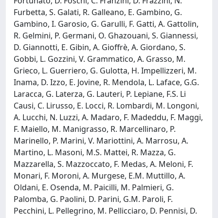
Fortunato, D. Foschi, C. Franzini, D. Frazzini, N.
Furbetta, S. Galati, R. Galleano, E. Gambino, G.
Gambino, I. Garosio, G. Garulli, F. Gatti, A. Gattolin,
R. Gelmini, P. Germani, O. Ghazouani, S. Giannessi,
D. Giannotti, E. Gibin, A. Gioffrè, A. Giordano, S.
Gobbi, L. Gozzini, V. Grammatico, A. Grasso, M.
Grieco, L. Guerriero, G. Gulotta, H. Impellizzeri, M.
Inama, D. Izzo, E. Jovine, R. Mendola, L. Laface, G.G.
Laracca, G. Laterza, G. Lauteri, P. Lepiane, F.S. Li
Causi, C. Lirusso, E. Locci, R. Lombardi, M. Longoni,
A. Lucchi, N. Luzzi, A. Madaro, F. Madeddu, F. Maggi,
F. Maiello, M. Manigrasso, R. Marcellinaro, P.
Marinello, P. Marini, V. Mariottini, A. Marrosu, A.
Martino, L. Masoni, M.S. Mattei, R. Mazza, G.
Mazzarella, S. Mazzoccato, F. Medas, A. Meloni, F.
Monari, F. Moroni, A. Murgese, E.M. Muttillo, A.
Oldani, E. Osenda, M. Paicilli, M. Palmieri, G.
Palomba, G. Paolini, D. Parini, G.M. Paroli, F.
Pecchini, L. Pellegrino, M. Pellicciaro, D. Pennisi, D.