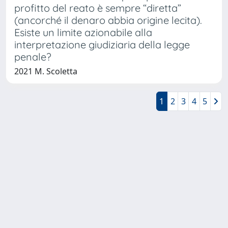
profitto del reato è sempre “diretta”
(ancorché il denaro abbia origine lecita).
Esiste un limite azionabile alla
interpretazione giudiziaria della legge
penale?
2021 M. Scoletta
1
2
3
4
5
Powered by
IRIS
-
about IRIS
-