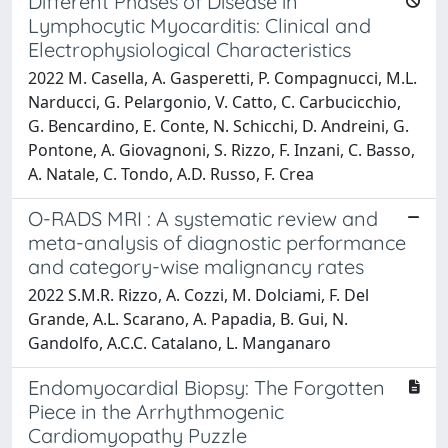
Different Phases of Disease in
Lymphocytic Myocarditis: Clinical and
Electrophysiological Characteristics
2022 M. Casella, A. Gasperetti, P. Compagnucci, M.L.
Narducci, G. Pelargonio, V. Catto, C. Carbucicchio,
G. Bencardino, E. Conte, N. Schicchi, D. Andreini, G.
Pontone, A. Giovagnoni, S. Rizzo, F. Inzani, C. Basso,
A. Natale, C. Tondo, A.D. Russo, F. Crea
O-RADS MRI : A systematic review and
meta-analysis of diagnostic performance
and category-wise malignancy rates
2022 S.M.R. Rizzo, A. Cozzi, M. Dolciami, F. Del
Grande, A.L. Scarano, A. Papadia, B. Gui, N.
Gandolfo, A.C.C. Catalano, L. Manganaro
Endomyocardial Biopsy: The Forgotten
Piece in the Arrhythmogenic
Cardiomyopathy Puzzle