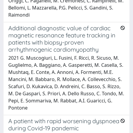
Origgi, C. Paganelli, M. Cremonesi, C. Rampinelli, M.
Bellomi, L. Mazzarella, P.G. Pelicci, S. Gandini, S.
Raimondi
Additional diagnostic value of cardiac
magnetic resonance feature tracking in
patients with biopsy-proven
arrhythmogenic cardiomyopathy
2021 G. Muscogiuri, L. Fusini, F. Ricci, R. Sicuso, M.
Guglielmo, A. Baggiano, A. Gasperetti, M. Casella, S.
Mushtaq, E. Conte, A. Annoni, A. Formenti, M.E.
Mancini, M. Babbaro, R. Mollace, A. Collevecchio, S.
Scafuri, D. Kukavica, D. Andreini, C. Basso, S. Rizzo,
M. De Gaspari, S. Priori, A. Dello Russo, C. Tondo, M.
Pepi, E. Sommariva, M. Rabbat, A.I. Guaricci, G.
Pontone
A patient with rapid worsening dyspnoea
during Covid-19 pandemic