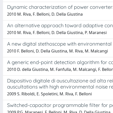
Dynamic characterization of power converter
2010 M. Riva, F. Belloni, D. Della Giustina
An alternative approach toward adaptive cont
2010 M. Riva, F. Belloni, D. Della Giustina, P. Maranesi
A new digital stethoscope with environmental 
2010 F. Belloni, D. Della Giustina, M. Riva, M. Malcangi
A generic end-point detection algorithm for c
2010 D. della Giustina, M. Fanfulla, M. Malcangi, F. Bellon
Dispositivo digitale di auscultazione ad alta 
auscultations with high environmental noise r
2009 S. Riboldi, E. Spoletini, M. Riva, F. Belloni
Switched-capacitor programmable filter for 
2009 P.G. Maranesi, F. Belloni, M. Riva, D. Della Giustina