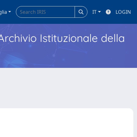
glia
IT
LOGIN
Archivio Istituzionale della