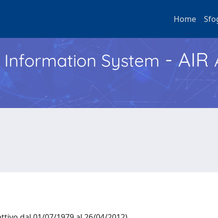
Home
Sfo
- AIR
h Information System
ttivo dal 01/07/1979 al 26/04/2012)