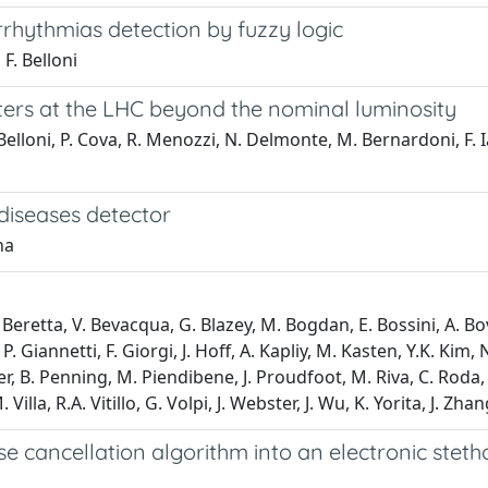
rhythmias detection by fuzzy logic
F. Belloni
ters at the LHC beyond the nominal luminosity
. Belloni, P. Cova, R. Menozzi, N. Delmonte, M. Bernardoni, F. 
diseases detector
na
eretta, V. Bevacqua, G. Blazey, M. Bogdan, E. Bossini, A. Bovei
. Giannetti, F. Giorgi, J. Hoff, A. Kapliy, M. Kasten, Y.K. Kim, N
B. Penning, M. Piendibene, J. Proudfoot, M. Riva, C. Roda, F. 
Villa, R.A. Vitillo, G. Volpi, J. Webster, J. Wu, K. Yorita, J. Zha
 cancellation algorithm into an electronic stet