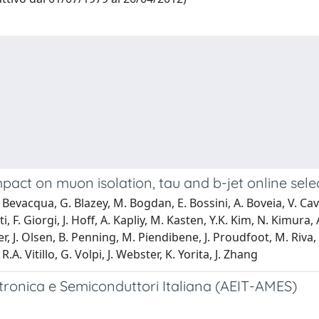
mpact on muon isolation, tau and b-jet online sel
evacqua, G. Blazey, M. Bogdan, E. Bossini, A. Boveia, V. Cavalie
F. Giorgi, J. Hoff, A. Kapliy, M. Kasten, Y.K. Kim, N. Kimura, A. 
J. Olsen, B. Penning, M. Piendibene, J. Proudfoot, M. Riva, C.
 R.A. Vitillo, G. Volpi, J. Webster, K. Yorita, J. Zhang
ttronica e Semiconduttori Italiana (AEIT-AMES)