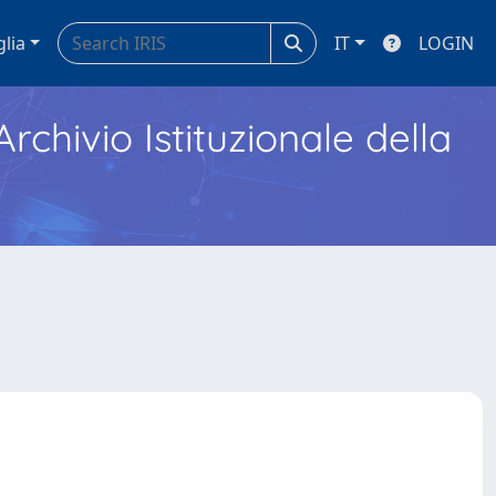
glia
IT
LOGIN
Archivio Istituzionale della