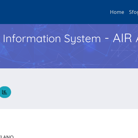
Home
Sfo
- AIR
h Information System
 MILANO