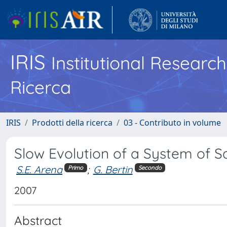
IRIS
Institutional Researc
Ricerca
IRIS
Prodotti della ricerca
03 - Contributo in volume
Slow Evolution of a System of Sa
S.E. Arena
;
G. Bertin
Primo
Secondo
2007
Abstract