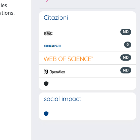
9
cles
ations.
Citazioni
ND
0
ND
ND
social impact