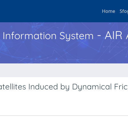
Home
Sfo
- AIR
h Information System
tellites Induced by Dynamical Fric