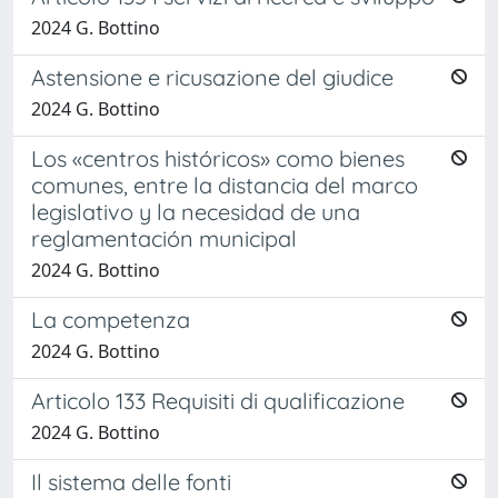
2024 G. Bottino
Astensione e ricusazione del giudice
2024 G. Bottino
Los «centros históricos» como bienes
comunes, entre la distancia del marco
legislativo y la necesidad de una
reglamentación municipal
2024 G. Bottino
La competenza
2024 G. Bottino
Articolo 133 Requisiti di qualificazione
2024 G. Bottino
Il sistema delle fonti