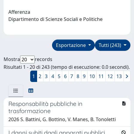
Afferenza
Dipartimento di Scienze Sociali e Politiche
Esportazione
Tutti (243)
Mostra
records
Risultati 1 - 20 di 243 (tempo di esecuzione: 0.0 secondi).
1
2
3
4
5
6
7
8
9
10
11
12
13
Responsabilità pubbliche in
trasformazione
2026 S. Battini, G. Bottino, V. Manes, B. Tonoletti
I danni subiti dagli apparati pubblici