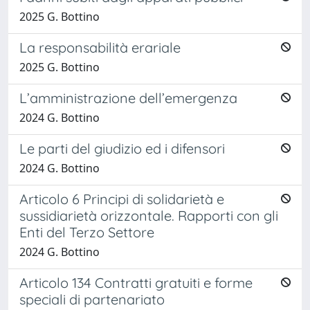
2025 G. Bottino
La responsabilità erariale
2025 G. Bottino
L’amministrazione dell’emergenza
2024 G. Bottino
Le parti del giudizio ed i difensori
2024 G. Bottino
Articolo 6 Principi di solidarietà e
sussidiarietà orizzontale. Rapporti con gli
Enti del Terzo Settore
2024 G. Bottino
Articolo 134 Contratti gratuiti e forme
speciali di partenariato