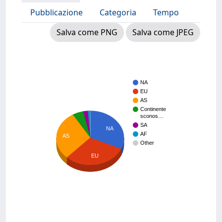
Pubblicazione
Categoria
Tempo
Salva come PNG
Salva come JPEG
NA
EU
AS
Continente
sconos…
SA
NA
AF
AS
Other
EU