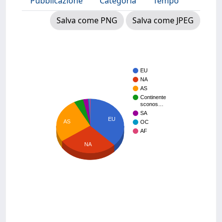
Pubblicazione
Categoria
Tempo
Salva come PNG
Salva come JPEG
EU
NA
AS
Continente
sconos…
SA
EU
AS
OC
AF
NA