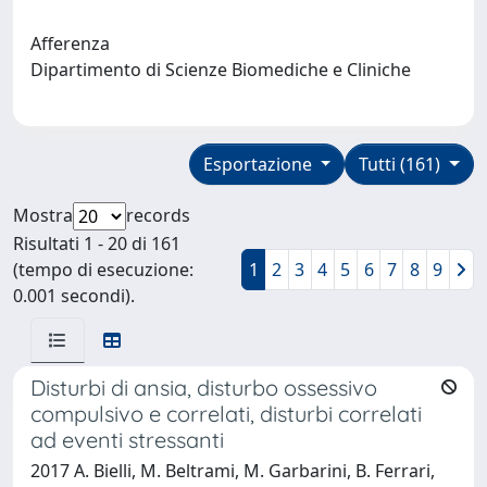
Afferenza
Dipartimento di Scienze Biomediche e Cliniche
Esportazione
Tutti (161)
Mostra
records
Risultati 1 - 20 di 161
(tempo di esecuzione:
1
2
3
4
5
6
7
8
9
0.001 secondi).
Disturbi di ansia, disturbo ossessivo
compulsivo e correlati, disturbi correlati
ad eventi stressanti
2017 A. Bielli, M. Beltrami, M. Garbarini, B. Ferrari,