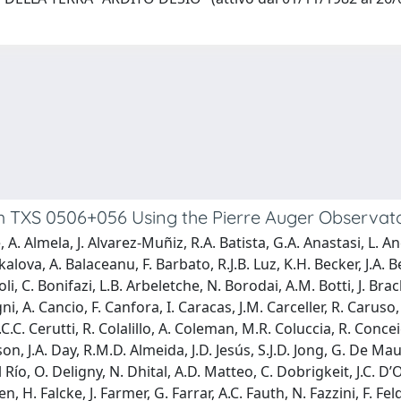
om TXS 0506+056 Using the Pierre Auger Observat
te, A. Almela, J. Alvarez-Muñiz, R.A. Batista, G.A. Anastasi, L
kalova, A. Balaceanu, F. Barbato, R.J.B. Luz, K.H. Becker, J.A. B
oli, C. Bonifazi, L.B. Arbeletche, N. Borodai, A.M. Botti, J. Brac
, A. Cancio, F. Canfora, I. Caracas, J.M. Carceller, R. Caruso, 
A.C.C. Cerutti, R. Colalillo, A. Coleman, M.R. Coluccia, R. Conce
 J.A. Day, R.M.D. Almeida, J.D. Jesús, S.J.D. Jong, G. De Mauro,
 Río, O. Deligny, N. Dhital, A.D. Matteo, C. Dobrigkeit, J.C. D’O
. Falcke, J. Farmer, G. Farrar, A.C. Fauth, N. Fazzini, F. Feldbu