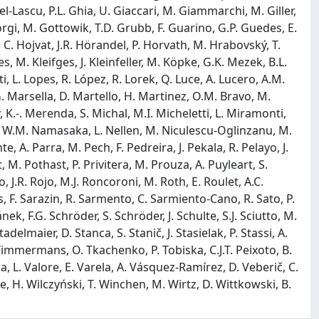
el-Lascu, P.L. Ghia, U. Giaccari, M. Giammarchi, M. Giller,
Gorgi, M. Gottowik, T.D. Grubb, F. Guarino, G.P. Guedes, E.
 C. Hojvat, J.R. Hörandel, P. Horvath, M. Hrabovský, T.
es, M. Kleifges, J. Kleinfeller, M. Köpke, G.K. Mezek, B.L.
i, L. Lopes, R. López, R. Lorek, Q. Luce, A. Lucero, A.M.
. Marsella, D. Martello, H. Martinez, O.M. Bravo, M.
K.-. Merenda, S. Michal, M.I. Micheletti, L. Miramonti,
io, W.M. Namasaka, L. Nellen, M. Niculescu-Oglinzanu, M.
e, A. Parra, M. Pech, F. Pedreira, J. Pekala, R. Pelayo, J.
 M. Pothast, P. Privitera, M. Prouza, A. Puyleart, S.
, J.R. Rojo, M.J. Roncoroni, M. Roth, E. Roulet, A.C.
tos, F. Sarazin, R. Sarmento, C. Sarmiento-Cano, R. Sato, P.
ek, F.G. Schröder, S. Schröder, J. Schulte, S.J. Sciutto, M.
delmaier, D. Stanca, S. Stanič, J. Stasielak, P. Stassi, A.
 Timmermans, O. Tkachenko, P. Tobiska, C.J.T. Peixoto, B.
cia, L. Valore, E. Varela, A. Vásquez-Ramírez, D. Veberič, C.
ke, H. Wilczyński, T. Winchen, M. Wirtz, D. Wittkowski, B.