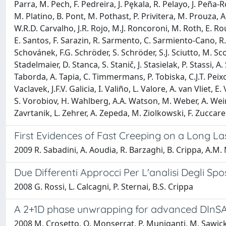
Parra, M. Pech, F. Pedreira, J. Pȩkala, R. Pelayo, J. Peña-R
M. Platino, B. Pont, M. Pothast, P. Privitera, M. Prouza, A.
W.R.D. Carvalho, J.R. Rojo, M.J. Roncoroni, M. Roth, E. Roul
E. Santos, F. Sarazin, R. Sarmento, C. Sarmiento-Cano, R. 
Schovánek, F.G. Schröder, S. Schröder, S.J. Sciutto, M. Sco
Stadelmaier, D. Stanca, S. Stanič, J. Stasielak, P. Stassi,
Taborda, A. Tapia, C. Timmermans, P. Tobiska, C.J.T. Peixot
Vaclavek, J.F.V. Galicia, I. Valiño, L. Valore, A. van Vliet, 
S. Vorobiov, H. Wahlberg, A.A. Watson, M. Weber, A. Weind
Zavrtanik, L. Zehrer, A. Zepeda, M. Ziolkowski, F. Zuccare
First Evidences of Fast Creeping on a Long L
2009 R. Sabadini, A. Aoudia, R. Barzaghi, B. Crippa, A.M. 
Due Differenti Approcci Per L'analisi Degli Sp
2008 G. Rossi, L. Calcagni, P. Sternai, B.S. Crippa
A 2+1D phase unwrapping for advanced DInSA
2008 M. Crosetto, O. Monserrat, P. Muniganti, M. Sawicka