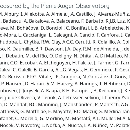
Measured by the Pierre Auger Observatory
. Albury, I. Allekotte, A. Almela, J.A. Castillo, J. Alvarez-Muñ
M. Badescu, A. Bakalova, A. Balaceanu, F. Barbato, R.J.B. Luz, K.
Bleve, M. Boháčová, D. Boncioli, C. Bonifazi, L.B. Arbeletche, N. 
Mora, L. Caccianiga, L. Calcagni, A. Cancio, F. Canfora, I. Cara
 Chudoba, L. Chytka, R.W. Clay, A.C.C. Cerutti, R. Colalillo, A. 
o, K. Daumiller, B.R. Dawson, J.A. Day, R.M. de Almeida, J. de 
, J. Debatin, M. del Río, O. Deligny, N. Dhital, A. Di Matteo, M.
nn, C.O. Escobar, A. Etchegoyen, H. Falcke, J. Farmer, G. Farrar
 C. Galea, C. Galelli, B. García, A.L.G. Vegas, H. Gemmeke, F. Ge
.G. Berisso, P.F.G. Vitale, J.P. Gongora, N. González, I. Goos,
P. Hansen, D. Harari, V.M. Harvey, A. Haungs, T. Hebbeker, D. 
 Johnsen, J. Jurysek, A. Kääpä, K.H. Kampert, B. Keilhauer, J. K
gui de Oliveira, V. Lenok, A. Letessier-Selvon, I. Lhenry-Yvon,
, D. Mandat, B.C. Manning, J. Manshanden, P. Mantsch, A.G. Ma
atthews, G. Matthiae, E. Mayotte, P.O. Mazur, G. Medina-Tanc
ntanet, C. Morello, G. Morlino, M. Mostafá, A.L. Müller, M.A.
Nosek, V. Novotny, L. Nožka, A. Nucita, L.A. Núñez, M. Palatka