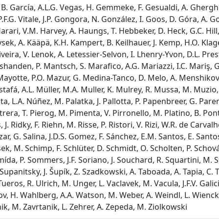
lli, B. García, A.L.G. Vegas, H. Gemmeke, F. Gesualdi, A. Ghergh
P.F.G. Vitale, J.P. Gongora, N. González, I. Goos, D. Góra, A. 
rari, V.M. Harvey, A. Haungs, T. Hebbeker, D. Heck, G.C. Hill,
urysek, A. Kääpä, K.H. Kampert, B. Keilhauer, J. Kemp, H.O. Klag
eira, V. Lenok, A. Letessier-Selvon, I. Lhenry-Yvon, D.L. Prest
handen, P. Mantsch, S. Marafico, A.G. Mariazzi, I.C. Mariş, G
Mayotte, P.O. Mazur, G. Medina-Tanco, D. Melo, A. Menshikov, 
stafá, A.L. Müller, M.A. Muller, K. Mulrey, R. Mussa, M. Muz
a, L.A. Núñez, M. Palatka, J. Pallotta, P. Papenbreer, G. Parent
era, T. Pierog, M. Pimenta, V. Pirronello, M. Platino, B. Pont,
Ridky, F. Riehn, M. Risse, P. Ristori, V. Rizi, W.R. de Carvalho
alazar, G. Salina, J.D.S. Gomez, F. Sánchez, E.M. Santos, E. San
ek, M. Schimp, F. Schlüter, D. Schmidt, O. Scholten, P. Schován
mída, P. Sommers, J.F. Soriano, J. Souchard, R. Squartini, M. Sta
 Supanitsky, J. Šupík, Z. Szadkowski, A. Taboada, A. Tapia, C.
 Tueros, R. Ulrich, M. Unger, L. Vaclavek, M. Vacula, J.F.V. Gali
robiov, H. Wahlberg, A.A. Watson, M. Weber, A. Weindl, L. Wienc
ik, M. Zavrtanik, L. Zehrer, A. Zepeda, M. Ziolkowski