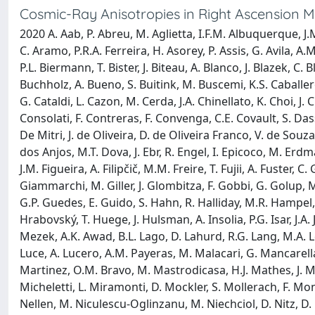
Cosmic-Ray Anisotropies in Right Ascension 
2020 A. Aab, P. Abreu, M. Aglietta, I.F.M. Albuquerque, J.M
C. Aramo, P.R.A. Ferreira, H. Asorey, P. Assis, G. Avila, A.
P.L. Biermann, T. Bister, J. Biteau, A. Blanco, J. Blazek, C. 
Buchholz, A. Bueno, S. Buitink, M. Buscemi, K.S. Caballero-
G. Cataldi, L. Cazon, M. Cerda, J.A. Chinellato, K. Choi, J.
Consolati, F. Contreras, F. Convenga, C.E. Covault, S. Dass
De Mitri, J. de Oliveira, D. de Oliveira Franco, V. de Souza
dos Anjos, M.T. Dova, J. Ebr, R. Engel, I. Epicoco, M. Erdma
J.M. Figueira, A. Filipčič, M.M. Freire, T. Fujii, A. Fuster,
Giammarchi, M. Giller, J. Glombitza, F. Gobbi, G. Golup, M
G.P. Guedes, E. Guido, S. Hahn, R. Halliday, M.R. Hampel, 
Hrabovský, T. Huege, J. Hulsman, A. Insolia, P.G. Isar, J.A.
Mezek, A.K. Awad, B.L. Lago, D. Lahurd, R.G. Lang, M.A. Lei
Luce, A. Lucero, A.M. Payeras, M. Malacari, G. Mancarella
Martinez, O.M. Bravo, M. Mastrodicasa, H.J. Mathes, J. M
Micheletti, L. Miramonti, D. Mockler, S. Mollerach, F. Mo
Nellen, M. Niculescu-Oglinzanu, M. Niechciol, D. Nitz, D. 