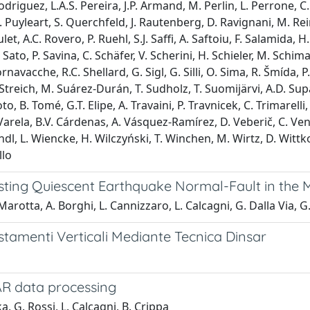
odriguez, L.A.S. Pereira, J.P. Armand, M. Perlin, L. Perrone, C.
 Puyleart, S. Querchfeld, J. Rautenberg, D. Ravignani, M. Reinin
et, A.C. Rovero, P. Ruehl, S.J. Saffi, A. Saftoiu, F. Salamida, H
Sato, P. Savina, C. Schäfer, V. Scherini, H. Schieler, M. Schim
rnavacche, R.C. Shellard, G. Sigl, G. Silli, O. Sima, R. Šmída, 
 A. Streich, M. Suárez-Durán, T. Sudholz, T. Suomijärvi, A.D. Su
o, B. Tomé, G.T. Elipe, A. Travaini, P. Travnicek, C. Trimarelli
E. Varela, B.V. Cárdenas, A. Vásquez-Ramírez, D. Veberič, C. Ventu
l, L. Wiencke, H. Wilczyński, T. Winchen, M. Wirtz, D. Wittko
llo
asting Quiescent Earthquake Normal-Fault in the
Marotta, A. Borghi, L. Cannizzaro, L. Calcagni, G. Dalla Via, 
ostamenti Verticali Mediante Tecnica Dinsar
R data processing
, G. Rossi, L. Calcagni, B. Crippa