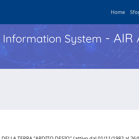
Home
Sfo
- AIR
h Information System
ELLA TERRA "ARDITO DESIO" (attivo dal 01/11/1982 al 26