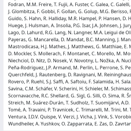
Fodran, M.M. Freire, T. Fujii, A. Fuster, C. Galea, C. Gale
J. Glombitza, F. Gobbi, F. Gollan, G. Golup, M.G. Berisso, 
Guido, S. Hahn, R. Halliday, M.R. Hampel, P. Hansen, D. Ha
Huege, J. Hulsman, A. Insolia, P.G. Isar, J.A. Johnsen, J. J
Lago, D. Lahurd, R.G. Lang, N. Langner, M.A. Leigui de Oliv
Payeras, G. Mancarella, D. Mandat, B.C. Manning, J. Mans
Mastrodicasa, H.J. Mathes, J. Matthews, G. Matthiae, E. 
D. Mockler, S. Mollerach, F. Montanet, C. Morello, M. Mo
Niechciol, D. Nitz, D. Nosek, V. Novotny, L. Nožka, A. Nucit
Peña-Rodriguez, J.P. Armand, M. Perlin, L. Perrone, S. Petr
Querchfeld, J. Rautenberg, D. Ravignani, M. Reininghaus, J. 
Rovero, P. Ruehl, S.J. Saffi, A. Saftoiu, F. Salamida, H. S
Savina, C.M. Schäfer, V. Scherini, H. Schieler, M. Schimass
Scornavacche, R.C. Shellard, G. Sigl, G. Silli, O. Sima, R. Š
Streich, M. Suárez-Durán, T. Sudholz, T. Suomijärvi, A.D.
Tomé, A. Travaini, P. Travnicek, C. Trimarelli, M. Trini, M.
Ventura, I.D.V. Quispe, V. Verzi, J. Vicha, J. Vink, S. Vo
Wundheiler, A. Yushkov, O. Zapparrata, E. Zas, D. Zavrtan