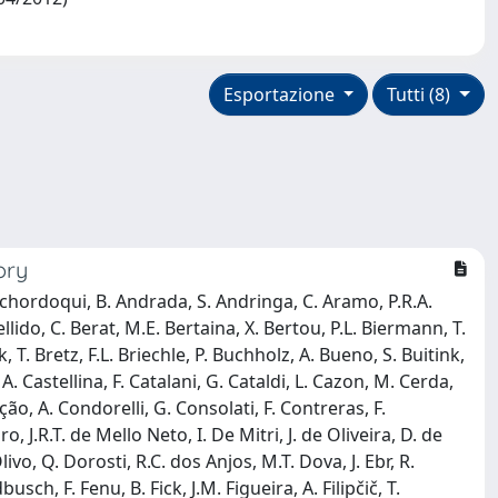
Esportazione
Tutti (8)
ory
. Anchordoqui, B. Andrada, S. Andringa, C. Aramo, P.R.A.
ellido, C. Berat, M.E. Bertaina, X. Bertou, P.L. Biermann, T.
k, T. Bretz, F.L. Briechle, P. Buchholz, A. Bueno, S. Buitink,
A. Castellina, F. Catalani, G. Cataldi, L. Cazon, M. Cerda,
ição, A. Condorelli, G. Consolati, F. Contreras, F.
 J.R.T. de Mello Neto, I. De Mitri, J. de Oliveira, D. de
livo, Q. Dorosti, R.C. dos Anjos, M.T. Dova, J. Ebr, R.
sch, F. Fenu, B. Fick, J.M. Figueira, A. Filipčič, T.