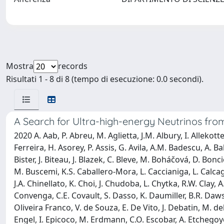
Mostra
records
Risultati 1 - 8 di 8 (tempo di esecuzione: 0.0 secondi).
A Search for Ultra-high-energy Neutrinos fr
2020 A. Aab, P. Abreu, M. Aglietta, J.M. Albury, I. Allekot
Ferreira, H. Asorey, P. Assis, G. Avila, A.M. Badescu, A. Ba
Bister, J. Biteau, J. Blazek, C. Bleve, M. Boháčová, D. Bonci
M. Buscemi, K.S. Caballero-Mora, L. Caccianiga, L. Calcagni
J.A. Chinellato, K. Choi, J. Chudoba, L. Chytka, R.W. Clay, 
Convenga, C.E. Covault, S. Dasso, K. Daumiller, B.R. Dawson,
Oliveira Franco, V. de Souza, E. De Vito, J. Debatin, M. del
Engel, I. Epicoco, M. Erdmann, C.O. Escobar, A. Etchegoyen, H