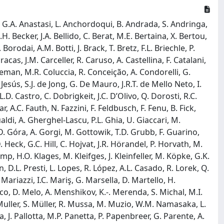
iz, G.A. Anastasi, L. Anchordoqui, B. Andrada, S. Andringa,
H. Becker, J.A. Bellido, C. Berat, M.E. Bertaina, X. Bertou,
Borodai, A.M. Botti, J. Brack, T. Bretz, F.L. Briechle, P.
cas, J.M. Carceller, R. Caruso, A. Castellina, F. Catalani,
Coleman, M.R. Coluccia, R. Conceição, A. Condorelli, G.
Jesús, S.J. de Jong, G. De Mauro, J.R.T. de Mello Neto, I.
L.D. Castro, C. Dobrigkeit, J.C. D’Olivo, Q. Dorosti, R.C.
, A.C. Fauth, N. Fazzini, F. Feldbusch, F. Fenu, B. Fick,
sualdi, A. Gherghel-Lascu, P.L. Ghia, U. Giaccari, M.
 D. Góra, A. Gorgi, M. Gottowik, T.D. Grubb, F. Guarino,
Heck, G.C. Hill, C. Hojvat, J.R. Hörandel, P. Horvath, M.
emp, H.O. Klages, M. Kleifges, J. Kleinfeller, M. Köpke, G.K.
 D.L. Presti, L. Lopes, R. López, A.L. Casado, R. Lorek, Q.
riazzi, I.C. Mariş, G. Marsella, D. Martello, H.
o, D. Melo, A. Menshikov, K.-. Merenda, S. Michal, M.I.
 Muller, S. Müller, R. Mussa, M. Muzio, W.M. Namasaka, L.
, J. Pallotta, M.P. Panetta, P. Papenbreer, G. Parente, A.