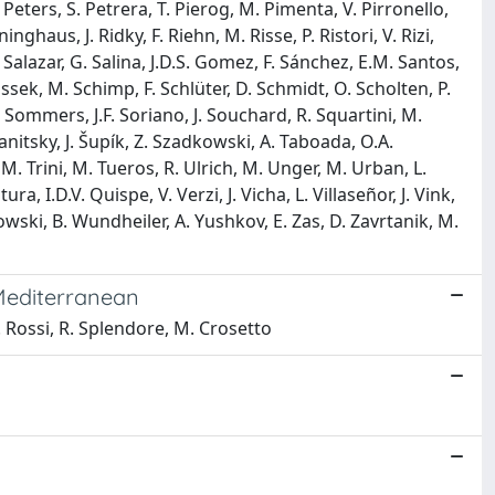
 Peters, S. Petrera, T. Pierog, M. Pimenta, V. Pirronello,
ghaus, J. Ridky, F. Riehn, M. Risse, P. Ristori, V. Rizi,
. Salazar, G. Salina, J.D.S. Gomez, F. Sánchez, E.M. Santos,
assek, M. Schimp, F. Schlüter, D. Schmidt, O. Scholten, P.
P. Sommers, J.F. Soriano, J. Souchard, R. Squartini, M.
panitsky, J. Šupík, Z. Szadkowski, A. Taboada, O.A.
, M. Trini, M. Tueros, R. Ulrich, M. Unger, M. Urban, L.
ra, I.D.V. Quispe, V. Verzi, J. Vicha, L. Villaseñor, J. Vink,
wski, B. Wundheiler, A. Yushkov, E. Zas, D. Zavrtanik, M.
 Mediterranean
G. Rossi, R. Splendore, M. Crosetto