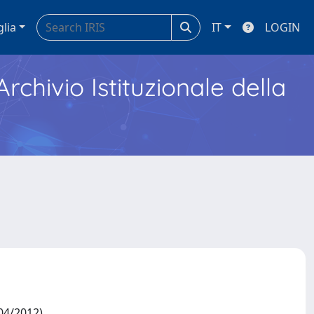
glia
IT
LOGIN
Archivio Istituzionale della
/04/2012)