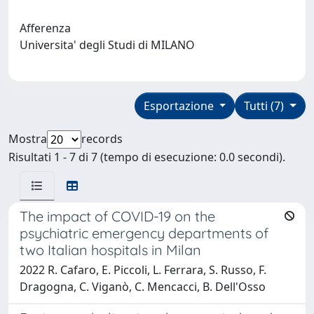
Afferenza
Universita' degli Studi di MILANO
Esportazione
Tutti (7)
Mostra
records
Risultati 1 - 7 di 7 (tempo di esecuzione: 0.0 secondi).
The impact of COVID-19 on the
psychiatric emergency departments of
two Italian hospitals in Milan
2022 R. Cafaro, E. Piccoli, L. Ferrara, S. Russo, F.
Dragogna, C. Viganò, C. Mencacci, B. Dell'Osso