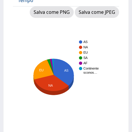
Tempo
Salva come PNG
Salva come JPEG
AS
NA
EU
SA
AF
Continente
EU
AS
sconos…
NA