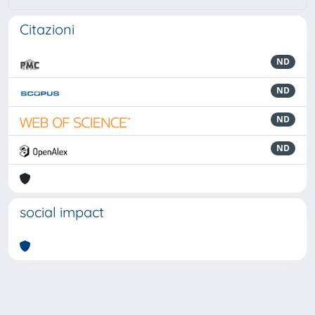
Citazioni
ND
ND
ND
ND
social impact