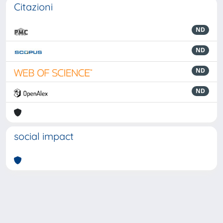
Citazioni
ND
ND
ND
ND
social impact