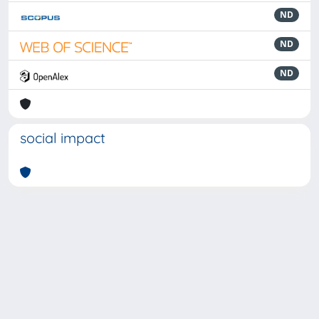
ND
ND
ND
social impact