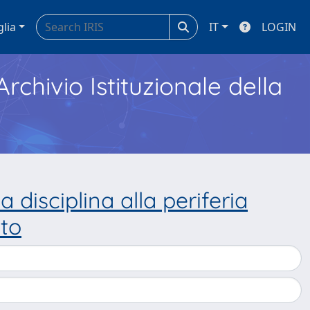
glia
IT
LOGIN
Archivio Istituzionale della
 disciplina alla periferia
nto