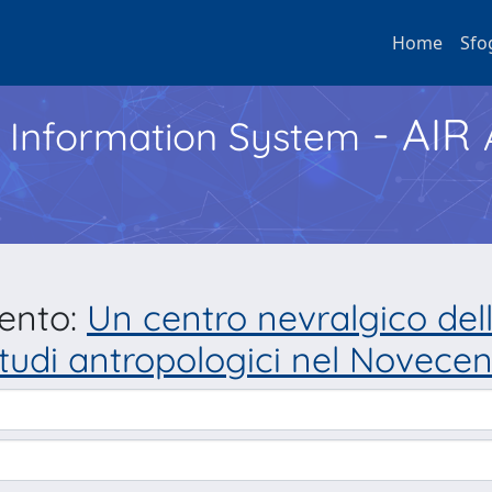
Home
Sfo
- AIR
h Information System
mento:
Un centro nevralgico della
i studi antropologici nel Novece