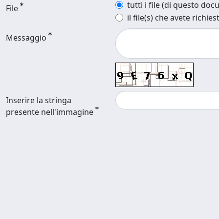
tutti i file (di questo do
File
il file(s) che avete richies
Messaggio
Inserire la stringa
presente nell'immagine