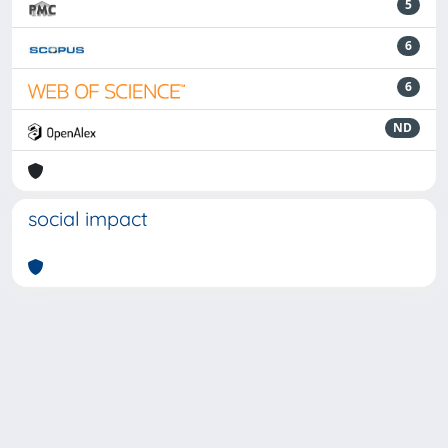
5
6
6
ND
social impact