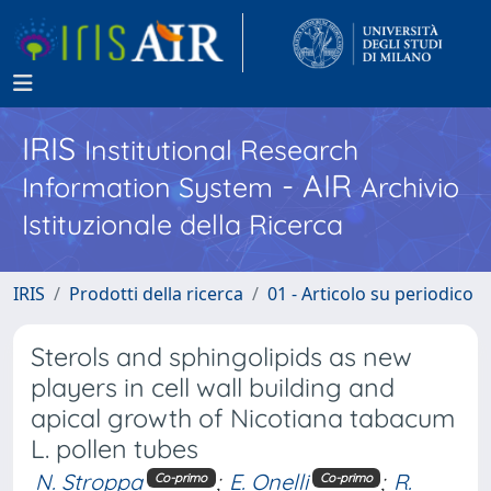
IRIS
Institutional Research
- AIR
Information System
Archivio
Istituzionale della Ricerca
IRIS
Prodotti della ricerca
01 - Articolo su periodico
Sterols and sphingolipids as new
players in cell wall building and
apical growth of Nicotiana tabacum
L. pollen tubes
N. Stroppa
;
E. Onelli
;
R.
Co-primo
Co-primo