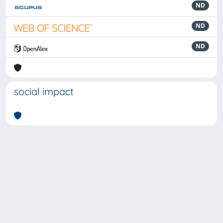
ND
ND
ND
social impact