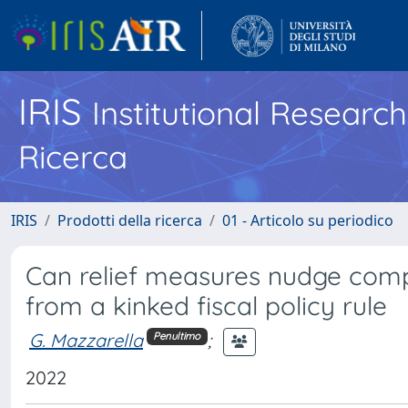
IRIS
Institutional Researc
Ricerca
IRIS
Prodotti della ricerca
01 - Articolo su periodico
Can relief measures nudge compl
from a kinked fiscal policy rule
G. Mazzarella
;
Penultimo
2022