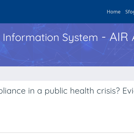
Home
Sfo
- AIR
h Information System
iance in a public health crisis? Ev