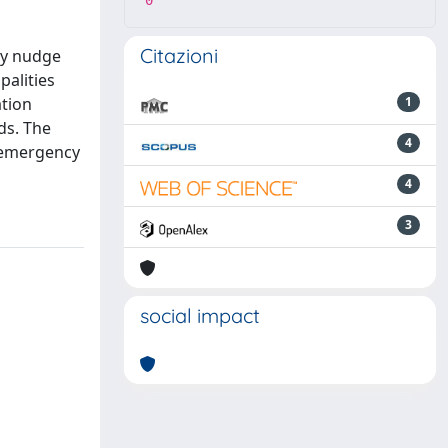
0
Citazioni
ly nudge
palities
ation
1
ds. The
4
f emergency
4
3
social impact