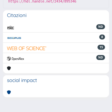
https://hdl.handle.net/2434/895346
Citazioni
ND
8
15
ND
social impact