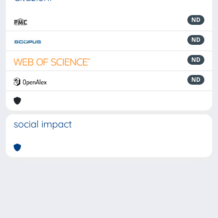
ND
ND
ND
ND
social impact