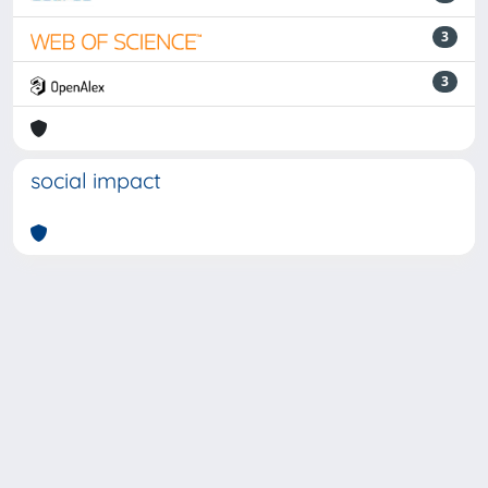
3
3
social impact
Powered by
IRIS
-
about IRIS
-