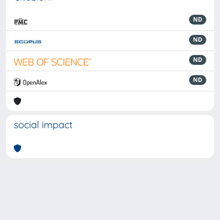
ND
ND
ND
ND
social impact