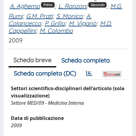
A. Aghemo
;
L. Ronzoni
;
M.G.
Primo
Secondo
Rumi
;
G.M. Prati
;
S. Monico
;
A.
Colancecco
;
P. Grillo
;
M. Viganò
;
M.D.
Cappellini
;
M. Colombo
2009
Scheda breve
Scheda completa
Scheda completa (DC)
Settori scientifico-disciplinari dell'articolo (sola
visualizzazione)
Settore MED/09 - Medicina Interna
Data di pubblicazione
2009