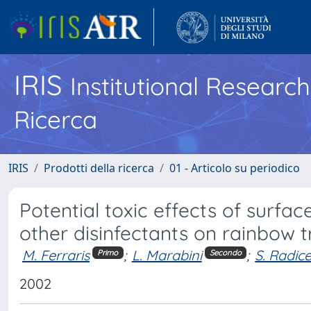
IRIS
Institutional Researc
Ricerca
IRIS
Prodotti della ricerca
01 - Articolo su periodico
Potential toxic effects of surfac
other disinfectants on rainbow 
M. Ferraris
;
L. Marabini
;
S. Radic
Primo
Secondo
2002