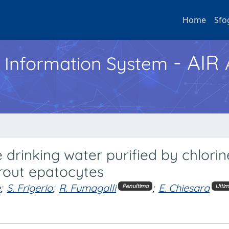
Home
Sfo
- AIR
h Information System
e drinking water purified by chlorin
trout epatocytes
e
;
S. Frigerio
;
R. Fumagalli
;
E. Chiesara
Penultimo
Ulti