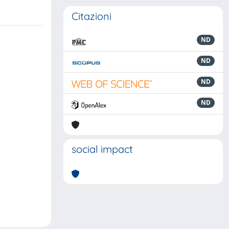
Citazioni
ND
ND
ND
ND
social impact