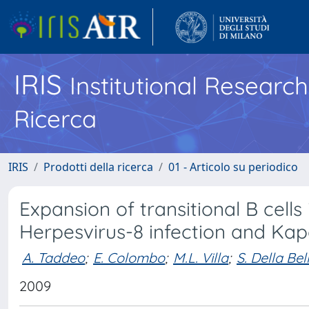
IRIS
Institutional Researc
Ricerca
IRIS
Prodotti della ricerca
01 - Articolo su periodico
Expansion of transitional B cell
Herpesvirus-8 infection and Kap
A. Taddeo
;
E. Colombo
;
M.L. Villa
;
S. Della Bel
2009