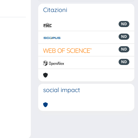
Citazioni
ND
ND
ND
ND
social impact