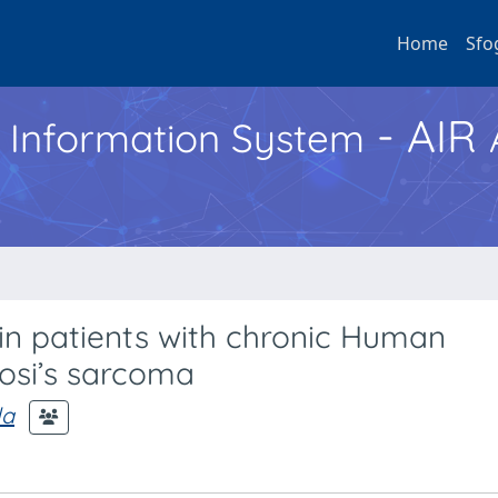
Home
Sfo
- AIR
h Information System
s in patients with chronic Human
osi’s sarcoma
la