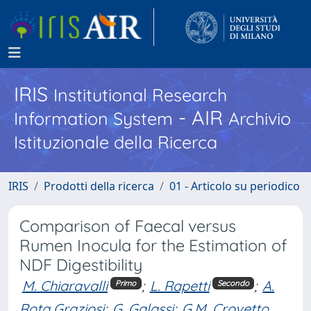
IRIS
Institutional Research
- AIR
Information System
Archivio
Istituzionale della Ricerca
IRIS
Prodotti della ricerca
01 - Articolo su periodico
Comparison of Faecal versus
Rumen Inocula for the Estimation of
NDF Digestibility
M. Chiaravalli
;
L. Rapetti
;
A.
Primo
Secondo
Rota Graziosi
;
G. Galassi
;
G.M. Crovetto