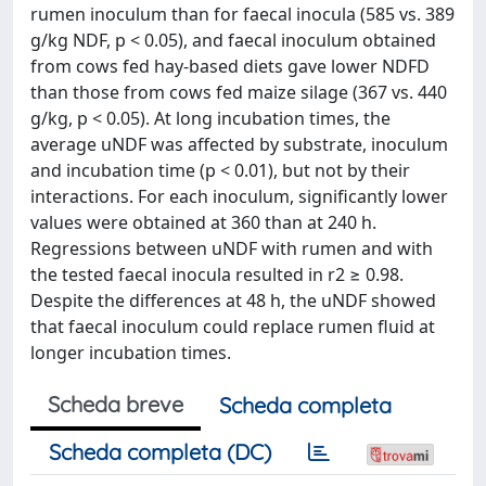
rumen inoculum than for faecal inocula (585 vs. 389
g/kg NDF, p < 0.05), and faecal inoculum obtained
from cows fed hay-based diets gave lower NDFD
than those from cows fed maize silage (367 vs. 440
g/kg, p < 0.05). At long incubation times, the
average uNDF was affected by substrate, inoculum
and incubation time (p < 0.01), but not by their
interactions. For each inoculum, significantly lower
values were obtained at 360 than at 240 h.
Regressions between uNDF with rumen and with
the tested faecal inocula resulted in r2 ≥ 0.98.
Despite the differences at 48 h, the uNDF showed
that faecal inoculum could replace rumen fluid at
longer incubation times.
Scheda breve
Scheda completa
Scheda completa (DC)