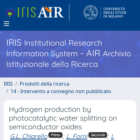
IRIS
Institutional Research
- AIR
Information System
Archivio
Istituzionale della Ricerca
IRIS
Prodotti della ricerca
14 - Intervento a convegno non pubblicato
Hydrogen production by
photocatalytic water splitting on
semiconductor oxides
G.L. Chiarello
;
L. Forni
;
I.
Primo
Secondo