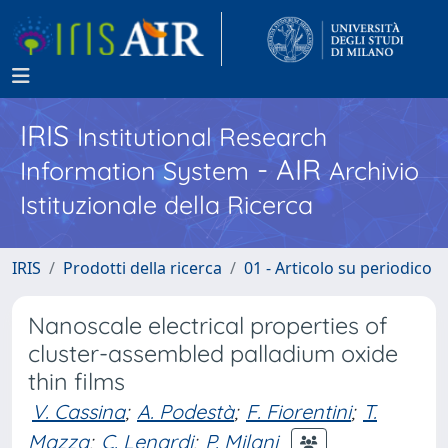
IRIS
Institutional Research
- AIR
Information System
Archivio
Istituzionale della Ricerca
IRIS
Prodotti della ricerca
01 - Articolo su periodico
Nanoscale electrical properties of
cluster-assembled palladium oxide
thin films
V. Cassina
;
A. Podestà
;
F. Fiorentini
;
T.
Mazza
;
C. Lenardi
;
P. Milani