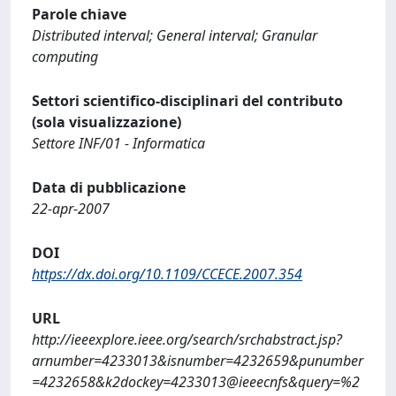
Parole chiave
Distributed interval; General interval; Granular
computing
Settori scientifico-disciplinari del contributo
(sola visualizzazione)
Settore INF/01 - Informatica
Data di pubblicazione
22-apr-2007
DOI
https://dx.doi.org/10.1109/CCECE.2007.354
URL
http://ieeexplore.ieee.org/search/srchabstract.jsp?
arnumber=4233013&isnumber=4232659&punumber
=4232658&k2dockey=4233013@ieeecnfs&query=%2