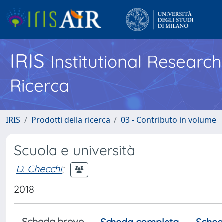
IRIS
Institutional Researc
Ricerca
IRIS
Prodotti della ricerca
03 - Contributo in volume
Scuola e università
D. Checchi
;
2018
Scheda breve
Scheda completa
Sched