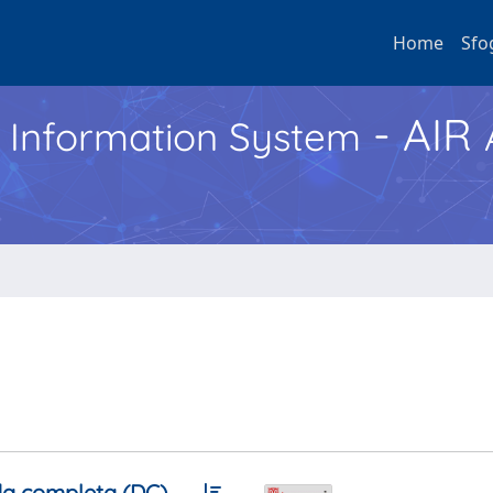
Home
Sfo
- AIR
h Information System
a completa (DC)