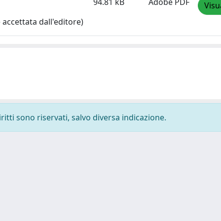
94.81 kB
Adobe PDF
Visu
accettata dall'editore)
ritti sono riservati, salvo diversa indicazione.
-
Privacy