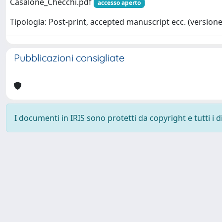
Casalone_Checchi.pdf
accesso aperto
Tipologia: Post-print, accepted manuscript ecc. (versione 
Pubblicazioni consigliate
I documenti in IRIS sono protetti da copyright e tutti i di
Powered by
IRIS
-
about IRIS
-
Utilizzo dei cookie