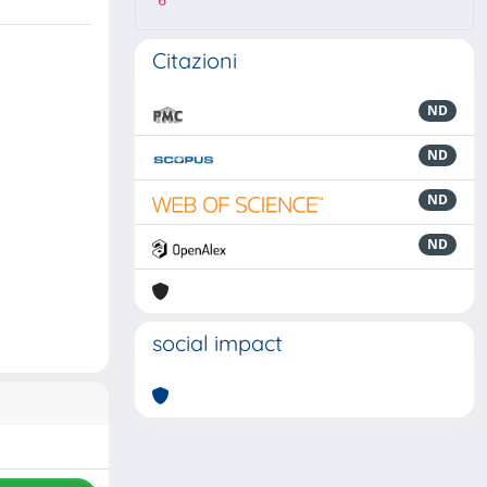
6
Citazioni
ND
ND
ND
ND
social impact