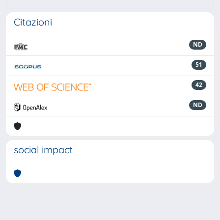
Citazioni
ND
51
42
ND
social impact