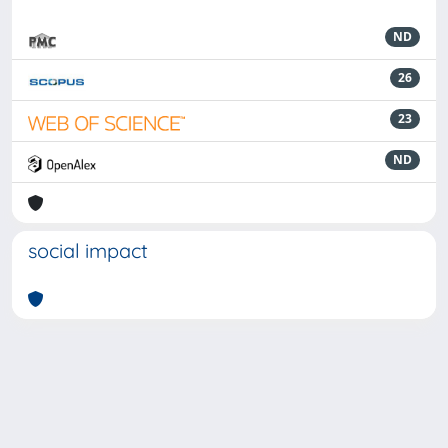
ND
26
23
ND
social impact