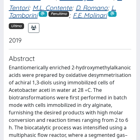
Tentori
;
M.L. Contente
;
D. Romano
;
L.
Tamborini
;
F.E. Molinari
Penultimo
Ultimo
2019
Abstract
Enantiomerically enriched 2-hydroxymethylalkanoic
acids were prepared by oxidative desymmetrisation
of achiral 1,3-diols using immobilized cells of
Acetobacter aceti in water at 28 ◦C. The
biotransformations were first performed in batch
mode with cells immobilized in dry alginate,
furnishing the desired products with high molar
conversion and reaction times ranging from 2 to 6
h. The biocatalytic process was intensified using a
multiphasic flow reactor, where a segmented gas–