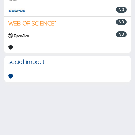
ND
ND
ND
social impact