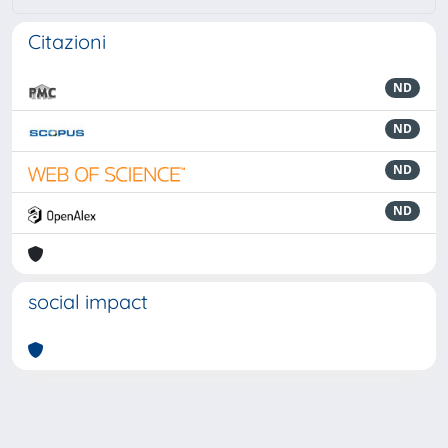
Citazioni
ND
ND
ND
ND
social impact