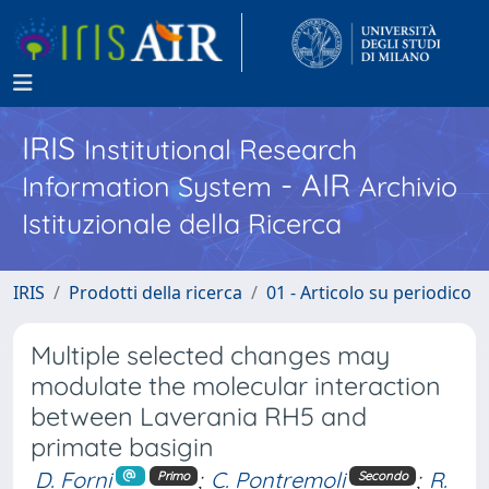
IRIS
Institutional Research
- AIR
Information System
Archivio
Istituzionale della Ricerca
IRIS
Prodotti della ricerca
01 - Articolo su periodico
Multiple selected changes may
modulate the molecular interaction
between Laverania RH5 and
primate basigin
D. Forni
;
C. Pontremoli
;
R.
Primo
Secondo