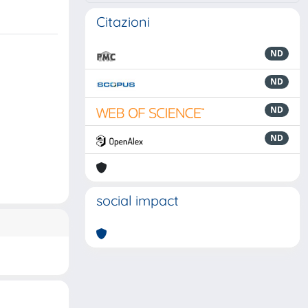
Citazioni
ND
ND
ND
ND
social impact