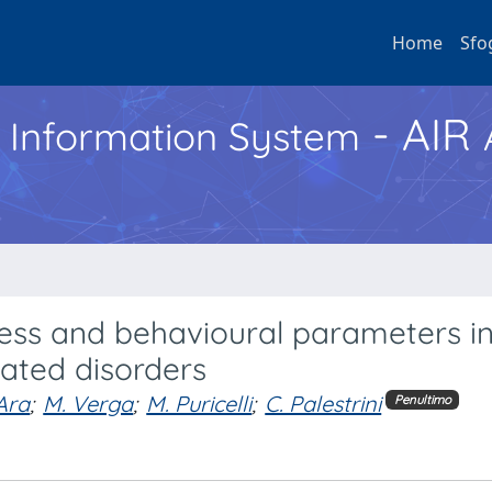
Home
Sfo
- AIR
h Information System
ress and behavioural parameters i
elated disorders
'Ara
;
M. Verga
;
M. Puricelli
;
C. Palestrini
Penultimo