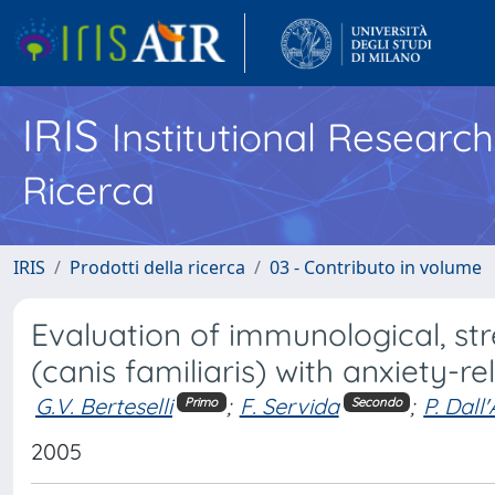
IRIS
Institutional Researc
Ricerca
IRIS
Prodotti della ricerca
03 - Contributo in volume
Evaluation of immunological, st
(canis familiaris) with anxiety-r
G.V. Berteselli
;
F. Servida
;
P. Dall
Primo
Secondo
2005