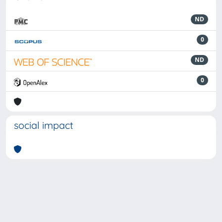
ND
0
ND
0
social impact