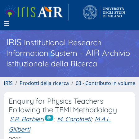
IRIS
Institutional Research
- AIR
Information System
Archivio
Istituzionale della Ricerca
IRIS
Prodotti della ricerca
03 - Contributo in volume
Enquiry for Physics Teachers
Following the TEMI Methodology
S.R. Barbieri
;
M. Carpineti
;
M.A.L.
Giliberti