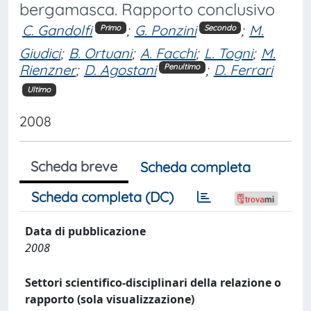
bergamasca. Rapporto conclusivo
C. Gandolfi
;
G. Ponzini
;
M.
Primo
Secondo
Giudici
;
B. Ortuani
;
A. Facchi
;
L. Togni
;
M.
Rienzner
;
D. Agostani
;
D. Ferrari
Penultimo
Ultimo
2008
Scheda breve
Scheda completa
Scheda completa (DC)
Data di pubblicazione
2008
Settori scientifico-disciplinari della relazione o
rapporto (sola visualizzazione)