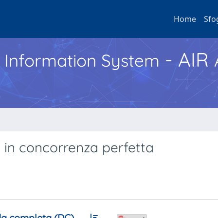
Home
Sfo
- AIR
h Information System
o in concorrenza perfetta
a completa (DC)