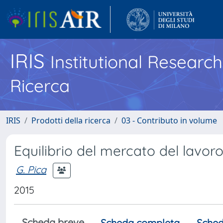
IRIS
Institutional Researc
Ricerca
IRIS
Prodotti della ricerca
03 - Contributo in volume
Equilibrio del mercato del lavor
G. Pica
2015
Scheda breve
Scheda completa
Sched