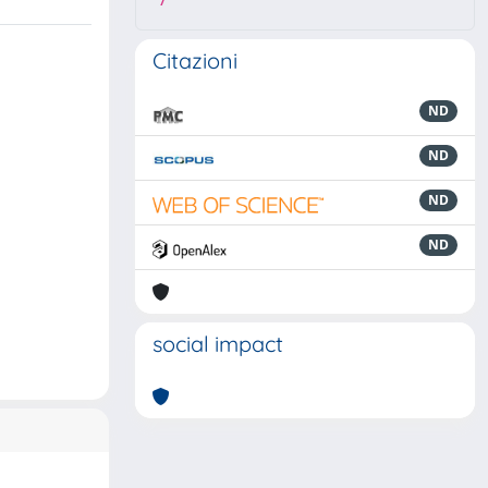
7
Citazioni
ND
ND
ND
ND
social impact