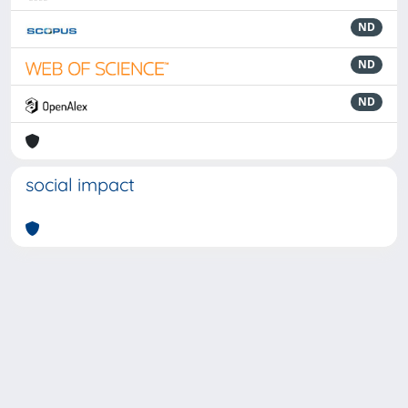
ND
ND
ND
social impact