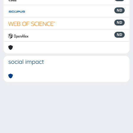
ND
ND
ND
social impact