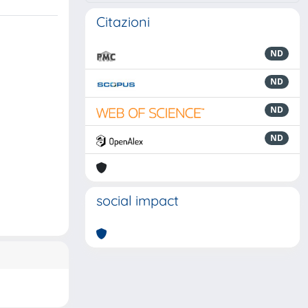
Citazioni
ND
ND
ND
ND
social impact