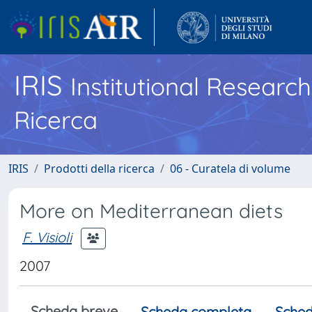
IRIS
Institutional Researc
Ricerca
IRIS
Prodotti della ricerca
06 - Curatela di volume
More on Mediterranean diets
F. Visioli
2007
Scheda breve
Scheda completa
Sched