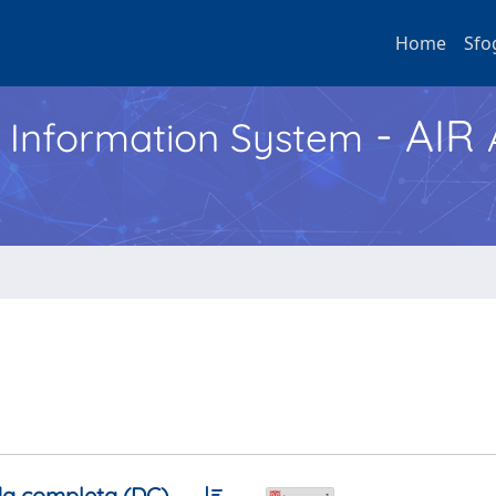
Home
Sfo
- AIR
h Information System
a completa (DC)